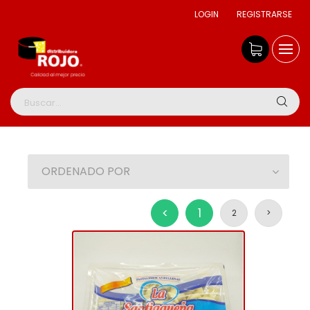
LOGIN
REGISTRARSE
ORDENADO POR
<
1
2
>